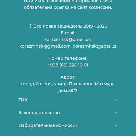
При использовании материалов сайта
обязательна ссылка на сайт комиссии.
© Все права защищены 2019 - 2026
E-mail:
xorazmhsk@umail.uz,
xorazmhsk@gmail.com, xorazmhsk@exat.uz
Номер телефона:
+998 (62) 226-16-01
Адрес:
город Ургенч, улица Пахлавона Махмуда,
дом 59/2
ТИК
О нас
Законодательство
Члены ТИК
Конституция Узбекистана
Избирательные комиссии
График приема граждан
Нормативно-правовые документы ЦИК