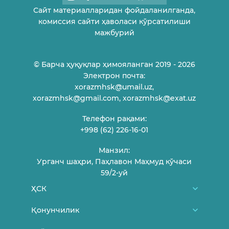
Сайт материалларидан фойдаланилганда,
комиссия сайти ҳаволаси кўрсатилиши
мажбурий
© Барча ҳуқуқлар ҳимояланган 2019 - 2026
Электрон почта:
xorazmhsk@umail.uz,
xorazmhsk@gmail.com, xorazmhsk@exat.uz
Телефон рақами:
+998 (62) 226-16-01
Манзил:
Урганч шаҳри, Паҳлавон Маҳмуд кўчаси
59/2-уй
ҲСК
Биз ҳақимизда
Қонунчилик
ҲСК аъзолари