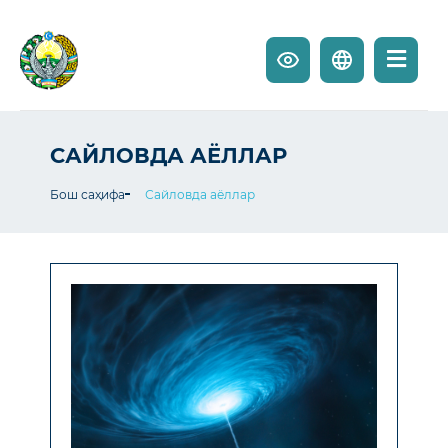
САЙЛОВДА АЁЛЛАР
Бош саҳифа
Сайловда аёллар