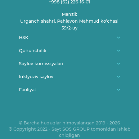
+998 (62) 226-16-01
Manzil:
Urganch shahri, Pahlavon Mahmud ko‘chasi
59/2-uy
HSK
Biz haqimizda
Qonunchilik
HSK a'zolari
O'zbekiston Respublikasi konstitutsiyasi
Saylov komissiyalari
Fuqarolarni qabul qilish jadvali
MSK me'yoriy-huquqiy hujjatlari
Tuman/shahar saylov komissiyalari
Inklyuziv saylov
Bog'lanish
MSK Qarorlari
Uchastka saylov komissiyalari
Yangiliklar
Faoliyat
Saylov va yoshlar
HSK Qarorlari
Saylovda ayollar
Saylovda nogironligi bor shaxslar
Ma'ruza va bayonotlar
O'z kuchini yo'qotgan hujjatlar
Qonunchilik
E'lonlar
OAVni akkreditatsiyadan o‘tkazish tartibi
© Barcha huquqlar himoyalangan 2019 - 2026
© Copyright 2022 - Sayt SOS GROUP tomonidan ishlab
Mediateka
chiqilgan