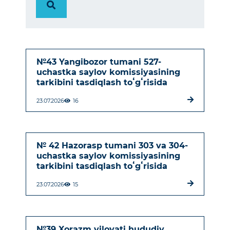
№43 Yangibozor tumani 527-
uchastka saylov komissiyasining
tarkibini tasdiqlash toʻgʻrisida
23.07.2026
16
№ 42 Hazorasp tumani 303 va 304-
uchastka saylov komissiyasining
tarkibini tasdiqlash toʻgʻrisida
23.07.2026
15
№39 Xorazm viloyati hududiy