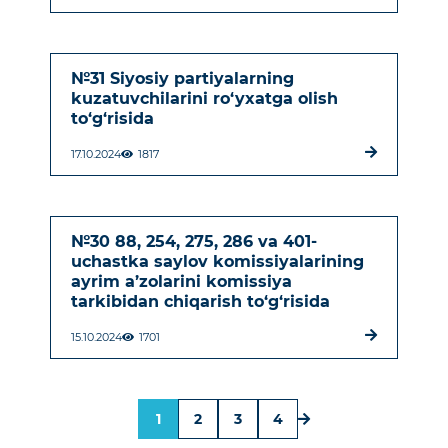
№31 Siyosiy partiyalarning
kuzatuvchilarini ro‘yxatga olish
to‘g‘risida
17.10.2024
1817
№30 88, 254, 275, 286 va 401-
uchastka saylov komissiyalarining
ayrim a’zolarini komissiya
tarkibidan chiqarish to‘g‘risida
15.10.2024
1701
1
2
3
4