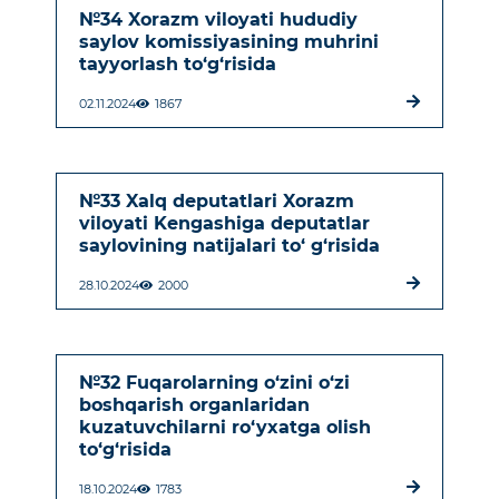
№34 Xorazm viloyati hududiy
saylov komissiyasining muhrini
tayyorlash to‘g‘risida
02.11.2024
1867
№33 Xalq deputatlari Xorazm
viloyati Kengashiga deputatlar
saylovining natijalari to‘ g‘risida
28.10.2024
2000
№32 Fuqarolarning o‘zini o‘zi
boshqarish organlaridan
kuzatuvchilarni ro‘yxatga olish
to‘g‘risida
18.10.2024
1783