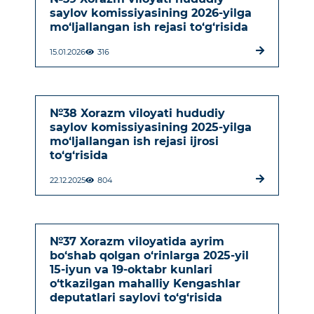
saylov komissiyasining 2026-yilga
mo‘ljallangan ish rejasi to‘g‘risida
15.01.2026
316
№38 Xorazm viloyati hududiy
saylov komissiyasining 2025-yilga
mo‘ljallangan ish rejasi ijrosi
to‘g‘risida
22.12.2025
804
№37 Xorazm viloyatida ayrim
bo‘shab qolgan o‘rinlarga 2025-yil
15-iyun va 19-oktabr kunlari
o‘tkazilgan mahalliy Kengashlar
deputatlari saylovi to‘g‘risida