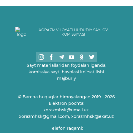
XORAZM VILOYATI HUDUDIY SAYLOV
KOMISSIYASI
Sayt materiallaridan foydalanilganda,
komissiya sayti havolasi ko’rsatilishi
majburiy
© Barcha huquqlar himoyalangan 2019 - 2026
Elektron pochta:
xorazmhsk@umail.uz,
xorazmhsk@gmail.com, xorazmhsk@exat.uz
Telefon raqami: