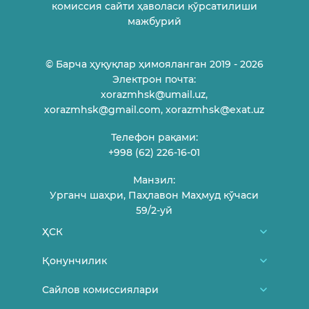
комиссия сайти ҳаволаси кўрсатилиши
мажбурий
© Барча ҳуқуқлар ҳимояланган 2019 - 2026
Электрон почта:
xorazmhsk@umail.uz,
xorazmhsk@gmail.com, xorazmhsk@exat.uz
Телефон рақами:
+998 (62) 226-16-01
Манзил:
Урганч шаҳри, Паҳлавон Маҳмуд кўчаси
59/2-уй
ҲСК
Биз ҳақимизда
Қонунчилик
ҲСК аъзолари
Ўзбекистон Республикаси Конституцияси
Сайлов комиссиялари
Фуқароларни қабул қилиш жадвали
МСК меъёрий-ҳуқуқий ҳужжатлари