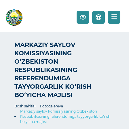
MARKAZIY SAYLOV
KOMISSIYASINING
O‘ZBEKISTON
RESPUBLIKASINING
REFERENDUMIGA
TAYYORGARLIK KO‘RISH
BO‘YICHA MAJLISI
Bosh sahifa
Fotogalereya
Markaziy saylov komissiyasining O‘zbekiston
Respublikasining referendumiga tayyorgarlik ko‘rish
bo‘yicha majlisi