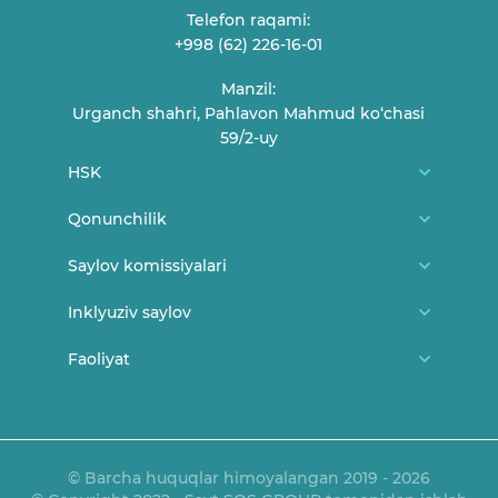
Telefon raqami:
+998 (62) 226-16-01
Manzil:
Urganch shahri, Pahlavon Mahmud ko‘chasi
59/2-uy
HSK
Biz haqimizda
Qonunchilik
HSK a'zolari
O'zbekiston Respublikasi konstitutsiyasi
Saylov komissiyalari
Fuqarolarni qabul qilish jadvali
MSK me'yoriy-huquqiy hujjatlari
Tuman/shahar saylov komissiyalari
Inklyuziv saylov
Bog'lanish
MSK Qarorlari
Uchastka saylov komissiyalari
Yangiliklar
Faoliyat
Saylov va yoshlar
HSK Qarorlari
Saylovda ayollar
Saylovda nogironligi bor shaxslar
Ma'ruza va bayonotlar
O'z kuchini yo'qotgan hujjatlar
Qonunchilik
E'lonlar
OAVni akkreditatsiyadan o‘tkazish tartibi
© Barcha huquqlar himoyalangan 2019 - 2026