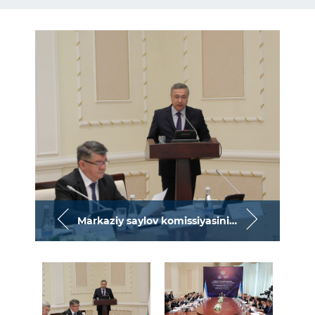
Markaziy saylov komissiyasining O‘zbekiston Respublikasining referendumiga tayyorgarlik ko‘rish bo‘yicha majlisi