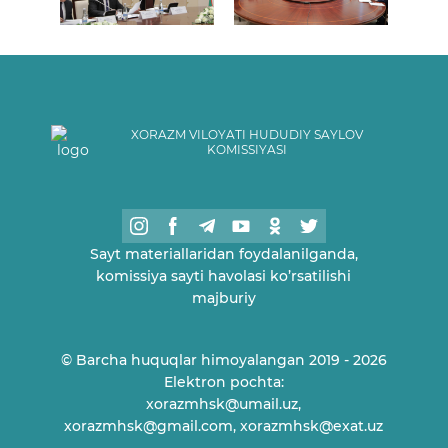
XORAZM VILOYATI HUDUDIY SAYLOV
KOMISSIYASI
Sayt materiallaridan foydalanilganda,
komissiya sayti havolasi ko’rsatilishi
majburiy
© Barcha huquqlar himoyalangan 2019 - 2026
Elektron pochta:
xorazmhsk@umail.uz,
xorazmhsk@gmail.com, xorazmhsk@exat.uz